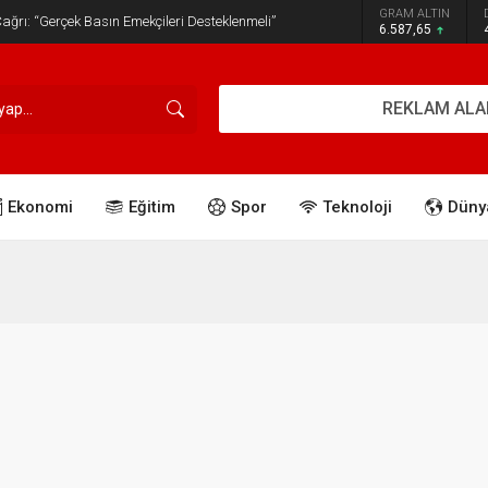
GRAM ALTIN
ğrı: “Gerçek Basın Emekçileri Desteklenmeli”
6.587,65
REKLAM ALA
Ekonomi
Eğitim
Spor
Teknoloji
Düny