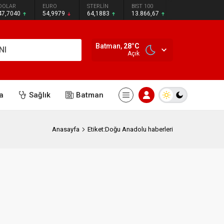
DOLAR
EURO
STERLİN
BIST 100
47,7040
54,9979
64,1883
13.866,67
Batman,
28
°C
NI
Açık
a
Sağlık
Batman
Anasayfa
Etiket:Doğu Anadolu haberleri