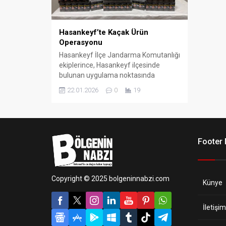
Hasankeyf’te Kaçak Ürün
Operasyonu
Hasankeyf İlçe Jandarma Komutanlığı
ekiplerince, Hasankeyf ilçesinde
bulunan uygulama noktasında
gerçekleştirilen denetimlerde 43 farklı
22.01.2026
0
19
araç durduruldu.
Footer
Copyright © 2025 bolgeninnabzi.com
Künye
İletişim