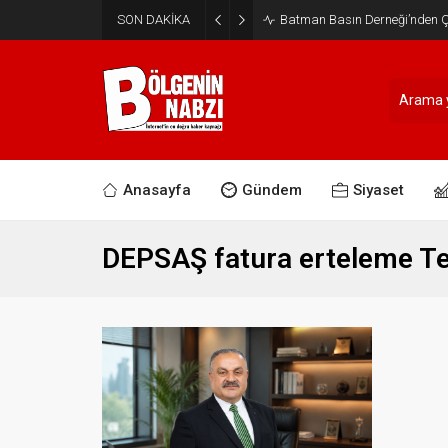
SON DAKİKA
Batman Basın Derneği’nden Ça
Anasayfa
Gündem
Siyaset
DEPSAŞ fatura erteleme 