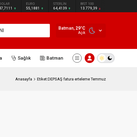
DOLAR
EURO
STERLİN
BIST 100
47,7111
55,1881
64,4139
13.779,39
Batman,
29
°C
NI
Açık
a
Sağlık
Batman
Anasayfa
Etiket:DEPSAŞ fatura erteleme Temmuz