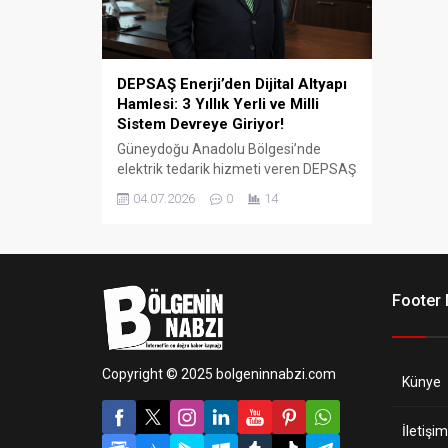
DEPSAŞ Enerji’den Dijital Altyapı
Hamlesi: 3 Yıllık Yerli ve Milli
Sistem Devreye Giriyor!
Güneydoğu Anadolu Bölgesi’nde
elektrik tedarik hizmeti veren DEPSAŞ
Enerji, müşteri deneyimini daha
04.07.2026
0
14
güvenli, hızlı ve etkin hale getirmek
amacıyla geliştirdiği yerli ve milli
müşteri bilgi sistemini devreye alıyor.
Footer
Copyright © 2025 bolgeninnabzi.com
Künye
İletişim