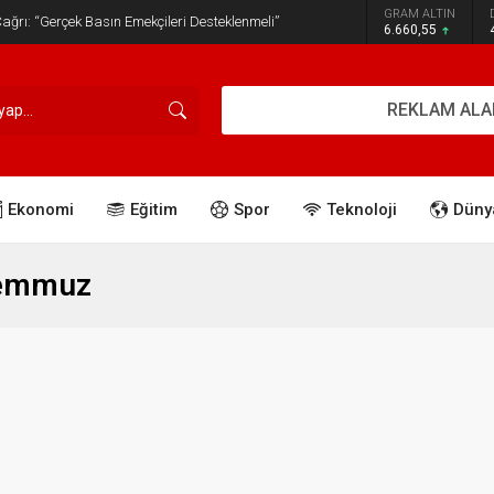
GRAM ALTIN
ğrı: “Gerçek Basın Emekçileri Desteklenmeli”
6.660,55
REKLAM ALA
Ekonomi
Eğitim
Spor
Teknoloji
Düny
Temmuz