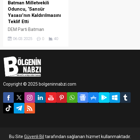
Batman Milletvekili
Oduncu, ‘Sansür
Yasası’nın Kaldırılmasını
Teklif Etti
DEM Parti Batman
Milletvekili Zeynep Oduncu
06.03.2025
0
40
Kutevi, kamuoyunda “sansür
yasası” olarak anılan ve
Ekim 2022’de yürürlüğe
giren “yanıltıcı bilgi”
düzenlemesinin kaldırılması
için kanun teklifi verdi.
Copyright © 2025 bolgeninnabzi.com
Bu Site
Güvenli Bil
tarafından sağlanan hizmet kullanmaktadır.