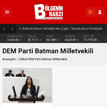
Batman Basın Derneği’nden Çağrı: “Gerçek Basın Emekçileri Desteklenmeli”
GRAM ALTIN
DOLAR
EURO
STERLİN
BIST 100
6.660,55
47,7111
55,1881
64,4139
13.779,39
DEM Parti Batman Milletvekili
Anasayfa
Etiket:DEM Parti Batman Milletvekili