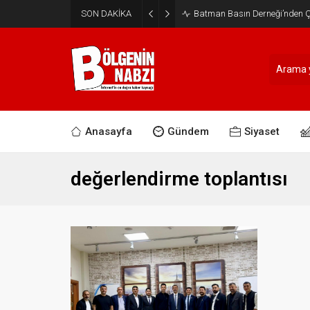
SON DAKİKA
Batman Basın Derneği’nden Ça
Anasayfa
Gündem
Siyaset
değerlendirme toplantısı