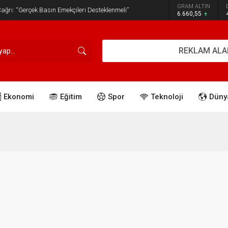
GRAM ALTIN
ğrı: “Gerçek Basın Emekçileri Desteklenmeli”
6.660,55
REKLAM ALA
Ekonomi
Eğitim
Spor
Teknoloji
Düny