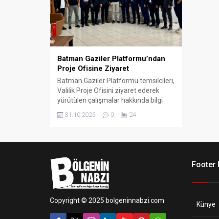
Batman Gaziler Platformu’ndan
Proje Ofisine Ziyaret
Batman Gaziler Platformu temsilcileri,
Valilik Proje Ofisini ziyaret ederek
yürütülen çalışmalar hakkında bilgi
aldı.
31.10.2025
0
24
Footer
Copyright © 2025 bolgeninnabzi.com
Künye