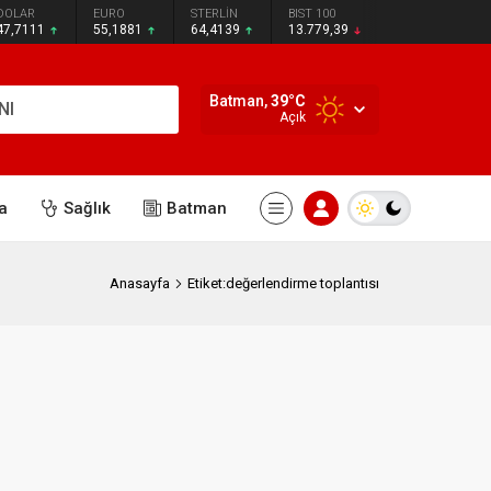
DOLAR
EURO
STERLİN
BIST 100
47,7111
55,1881
64,4139
13.779,39
Batman,
39
°C
NI
Açık
a
Sağlık
Batman
Anasayfa
Etiket:değerlendirme toplantısı