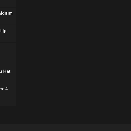
aldırım
liği
u Hat
m: 4