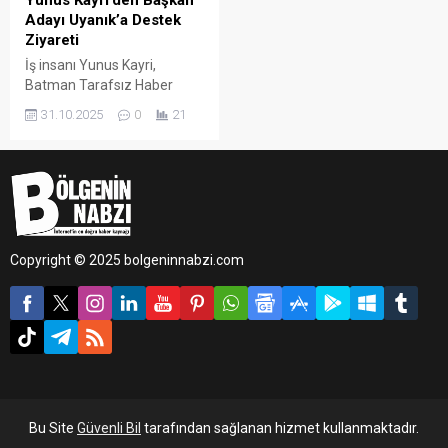
Yunus Kayri’den Başkan
Adayı Uyanık’a Destek
Ziyareti
İş insanı Yunus Kayri,
Batman Tarafsız Haber
Gazetesi’ni ziyaret ederek
31.10.2025
0
21
gazetenin İmtiyaz Sahibi ve
Batman Esnaf ve
Sanatkârlar Odası Başkan
Adayı Cebrail Uyanık ile bir
araya geldi.
Copyright © 2025 bolgeninnabzi.com
Bu Site
Güvenli Bil
tarafından sağlanan hizmet kullanmaktadır.