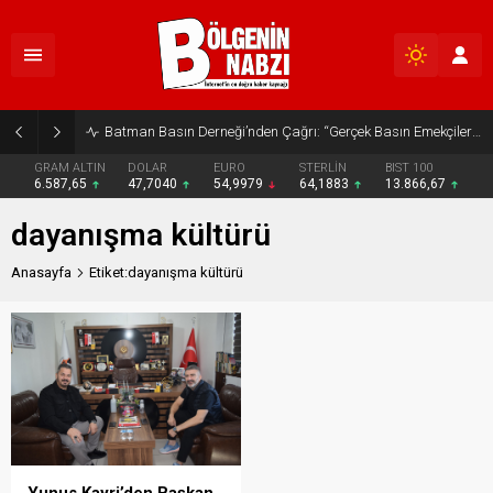
Batman Basın Derneği’nden Çağrı: “Gerçek Basın Emekçileri Desteklenmeli”
GRAM ALTIN
DOLAR
EURO
STERLİN
BIST 100
6.587,65
47,7040
54,9979
64,1883
13.866,67
dayanışma kültürü
Anasayfa
Etiket:dayanışma kültürü