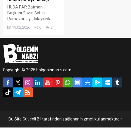
HÜDA PAR Batman İl
Başkanı Davut Şahin,
Ramazan ayı dolayısıyla
yayımladığı mesajda,
19.02.2026
0
24
Perşembe günü mübarek
aya kavuşmanın heyecan ve
huzurunu yaşadıklarını ifade
etti.
Copyright © 2025 bolgeninnabzi.com
Bu Site
Güvenli Bil
tarafından sağlanan hizmet kullanmaktadır.