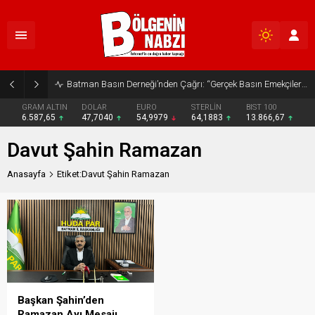
Batman Basın Derneği’nden Çağrı: “Gerçek Basın Emekçileri Desteklenmeli”
GRAM ALTIN
DOLAR
EURO
STERLİN
BIST 100
6.587,65
47,7040
54,9979
64,1883
13.866,67
Davut Şahin Ramazan
Anasayfa
Etiket:Davut Şahin Ramazan
Başkan Şahin’den
Ramazan Ayı Mesajı