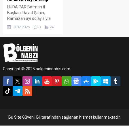
HÜDA PAR Batman İl
Başkanı Davut Şahin,
Ramazan ayı dolayısıyla
yayımladığı mesajda,
19.02.2026
0
24
Perşembe günü mübarek
aya kavuşmanın heyecan ve
huzurunu yaşadıklarını ifade
etti.
Copyright © 2025 bolgeninnabzi.com
Bu Site
Güvenli Bil
tarafından sağlanan hizmet kullanmaktadır.