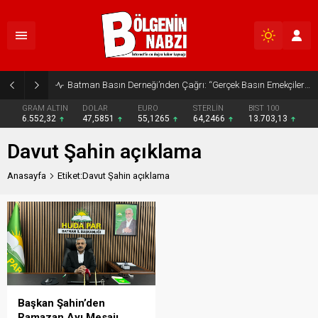
Batman Basın Derneği’nden Çağrı: “Gerçek Basın Emekçileri Desteklenmeli”
GRAM ALTIN
DOLAR
EURO
STERLİN
BIST 100
6.552,32
47,5851
55,1265
64,2466
13.703,13
Davut Şahin açıklama
Anasayfa
Etiket:Davut Şahin açıklama
Başkan Şahin’den
Ramazan Ayı Mesajı