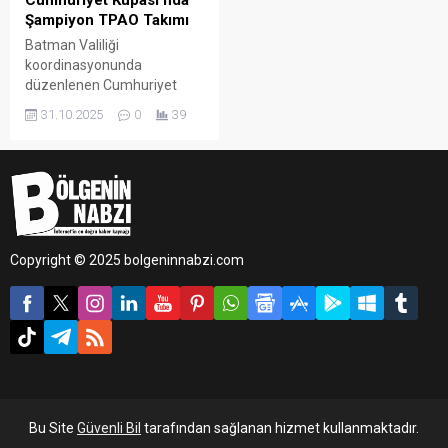
Cumhuriyet Kupası’nda
Şampiyon TPAO Takımı
Batman Valiliği
koordinasyonunda
düzenlenen Cumhuriyet
Kupası Turnuvası, 29 Ekim
31.10.2025
0
39
Cumhuriyet Bayramı
kapsamında
gerçekleştirilerek kurumlar
arası iletişimi güçlendirmek
ve sporda şiddete dikkat
çekmek amacıyla hayata
geçirildi.
Copyright © 2025 bolgeninnabzi.com
Bu Site
Güvenli Bil
tarafından sağlanan hizmet kullanmaktadır.