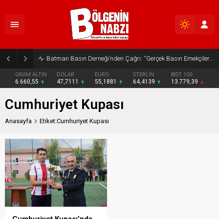
Batman Basın Derneği’nden Çağrı: “Gerçek Basın Emekçileri Desteklenmeli”
GRAM ALTIN
DOLAR
EURO
STERLİN
BIST 100
6.660,55
47,7111
55,1881
64,4139
13.779,39
Cumhuriyet Kupası
Anasayfa
Etiket:Cumhuriyet Kupası