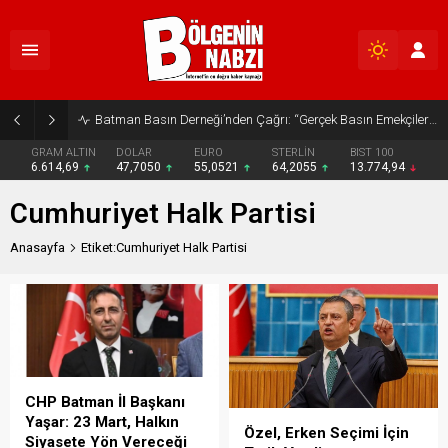
Batman Basın Derneği’nden Çağrı: “Gerçek Basın Emekçileri Desteklenmeli”
GRAM ALTIN
DOLAR
EURO
STERLİN
BIST 100
6.614,69
47,7050
55,0521
64,2055
13.774,94
Cumhuriyet Halk Partisi
Anasayfa
Etiket:Cumhuriyet Halk Partisi
CHP Batman İl Başkanı
Yaşar: 23 Mart, Halkın
Özel, Erken Seçimi İçin
Siyasete Yön Vereceği