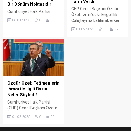
Tarih Verdi
Bir Dönüm Noktasıdır
CHP Genel Başkanı Özgür
Cumhuriyet Halk Partisi
Özel, İzmir’deki ‘Engellilik
(CHP) Batman İl Başkanı
06.03.2025
0
50
Çalıştayı’na katılarak erken
Adnan Yaşar, 23 Mart’ta
seçim ve yeni bakanlık
yapılacak Cumhurbaşkanı
01.02.2025
0
29
vaadiyle dikkat çekti.
adayını belirleme ön seçim
sürecine dair açıklamalarda
bulundu.
Özgür Özel: Teğmenlerin
İhracı ile İlgili Bakın
Neler Söyledi?
Cumhuriyet Halk Partisi
(CHP) Genel Başkanı Özgür
Özel, Türk Silahlı
01.02.2025
0
55
Kuvvetleri'nden (TSK) 5
teğmen ve 3 disiplin amirinin