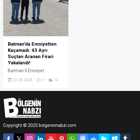
Batman’da Emniyetten
Kaçamadı: 43 Ayrı
Suçtan Aranan Firari
Yakalandı!
Batman İl Emniyet
Müdürlüğü ekiplerinin
22.06.2026
0
14
gerçekleştirdiği titiz saha
çalışmaları neticesinde,
hakkında 46 yıl kesinleşmiş
hapis cezası bulunan ve 43
ayrı suçtan aranan cezaevi
firarisi B.Ü. kıskıvrak
yakalandı.
Copyright © 2025 bolgeninnabzi.com