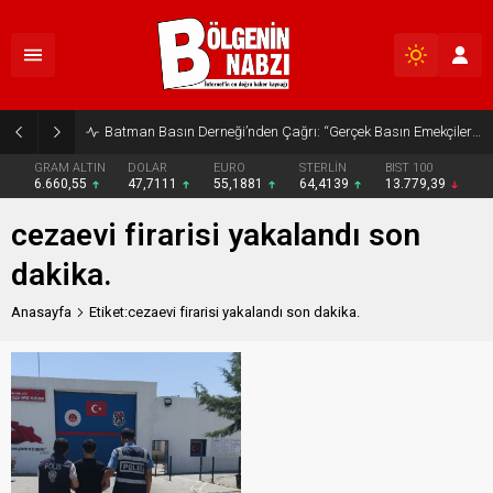
Batman Basın Derneği’nden Çağrı: “Gerçek Basın Emekçileri Desteklenmeli”
GRAM ALTIN
DOLAR
EURO
STERLİN
BIST 100
6.660,55
47,7111
55,1881
64,4139
13.779,39
cezaevi firarisi yakalandı son
dakika.
Anasayfa
Etiket:cezaevi firarisi yakalandı son dakika.