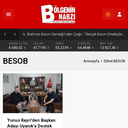
Batman Basın Derneği’nden Çağrı: “Gerçek Basın Emekçileri Desteklenmeli”
GRAM ALTIN
DOLAR
EURO
STERLİN
BIST 100
6.680,02
47,7190
55,2239
64,4848
13.827,40
BESOB
Anasayfa
Etiket:BESOB
Yunus Kayri’den Başkan
Adayı Uyanık’a Destek