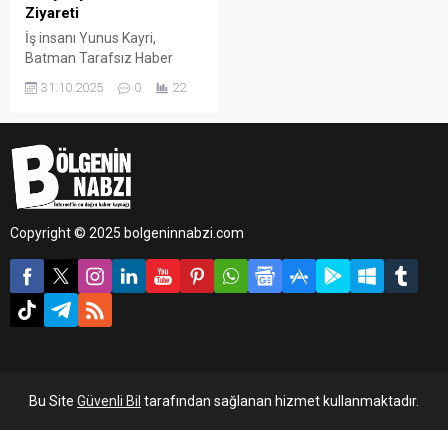
Ziyareti
İş insanı Yunus Kayri,
Batman Tarafsız Haber
Gazetesi’ni ziyaret ederek
31.10.2025
0
22
gazetenin İmtiyaz Sahibi ve
Batman Esnaf ve
Sanatkârlar Odası Başkan
Adayı Cebrail Uyanık ile bir
araya geldi.
Copyright © 2025 bolgeninnabzi.com
Bu Site
Güvenli Bil
tarafından sağlanan hizmet kullanmaktadır.