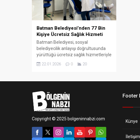
Batman Belediyesi’nden 77 Bin
Kişiye Ücretsiz Sağlık Hizmeti
Batman Belediyesi, sosyal
belediyecilik anlayışı doğrultusunda
yürüttüğü ücretsiz sağlık hizmetleriyle
kent genelinde önemli bir ihtiyaca
22.01.2026
0
20
karşılık vermeye devam ediyor.
Footer
Copyright © 2025 bolgeninnabzi.com
Künye
İletişim