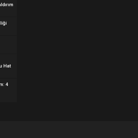
aldırım
liği
u Hat
m: 4