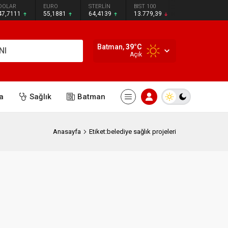
DOLAR
EURO
STERLİN
BIST 100
47,7111
55,1881
64,4139
13.779,39
Batman,
39
°C
NI
Açık
a
Sağlık
Batman
Anasayfa
Etiket:belediye sağlık projeleri