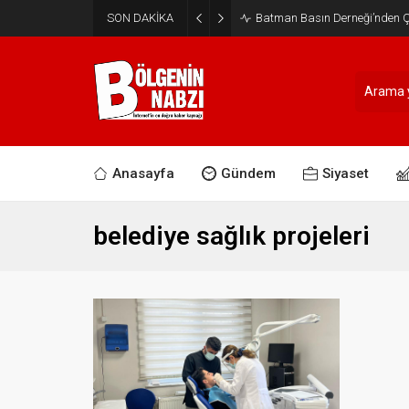
SON DAKİKA
Batman Basın Derneği’nden Ça
Anasayfa
Gündem
Siyaset
belediye sağlık projeleri