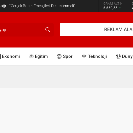
GRAM ALTIN
ğrı: “Gerçek Basın Emekçileri Desteklenmeli”
6.660,55
REKLAM ALA
Ekonomi
Eğitim
Spor
Teknoloji
Düny