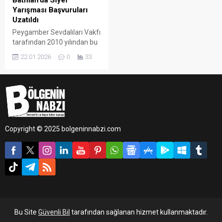
Batman’da Siyer
Yarışması Başvuruları
Uzatıldı
Peygamber Sevdalıları Vakfı
tarafından 2010 yılından bu
yana düzenlenen ve
22.01.2026
0
33
geleneksel hâle gelen Siyer
Yarışması’nın bu yıl 16’ncısı
gerçekleştirilecek.
“Kaybedeni olmayan”
yarışma için Batman
genelinde yoğun ilgi olduğu
bildirildi.
Copyright © 2025 bolgeninnabzi.com
Bu Site
Güvenli Bil
tarafından sağlanan hizmet kullanmaktadır.