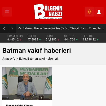
Batman Basın Derneği’nden Çağrı: “Gerçek Basın Emekçileri Desteklenmeli”
GRAM ALTIN
DOLAR
EURO
STERLİN
BIST 100
6.465,12
47,5935
54,9385
64,1760
13.798,82
Batman vakıf haberleri
Anasayfa
Etiket:Batman vakıf haberleri