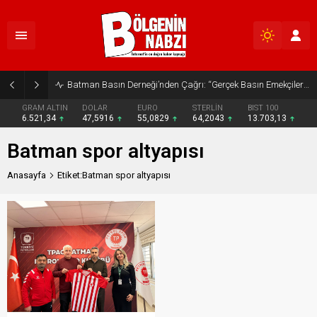
Batman Basın Derneği’nden Çağrı: “Gerçek Basın Emekçileri Desteklenmeli”
GRAM ALTIN
DOLAR
EURO
STERLİN
BIST 100
6.521,34
47,5916
55,0829
64,2043
13.703,13
Batman spor altyapısı
Anasayfa
Etiket:Batman spor altyapısı