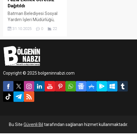
Dağıtıldı
Batman Belediyesi Sosyal
Yardım İşleri Müdürlüğü,
belediyeye ait tesislerde
31.10.2025
0
22
kendi imkânlarıyla günlük 40
bin 400 ekmek üretimi
gerçekleştiriyor.
Copyright © 2025 bolgeninnabzi.com
Bu Site
Güvenli Bil
tarafından sağlanan hizmet kullanmaktadır.