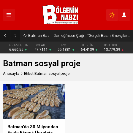
Batman Basın Derneği’nden Çağrı: “Gerçek Basın Emekçileri Desteklenmeli”
GRAM ALTIN
DOLAR
EURO
STERLİN
BIST 100
6.660,55
47,7111
55,1881
64,4139
13.779,39
Batman sosyal proje
Anasayfa
Etiket:Batman sosyal proje
Batman’da 30 Milyondan
Fazla Ekmek Ücretsiz