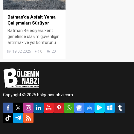
Batman’da Asfalt Yama
Çalışmaları Sürüyor
Batman Belediyesi, kent
genelinde ulaşım güvenliğini
artırmak ve yol konforunu
yükseltmek amacıyla asfalt
19.02.2026
0
20
bakım ve onarım
çalışmalarını planlı şekilde
sürdürüyor.
Copyright © 2025 bolgeninnabzi.com