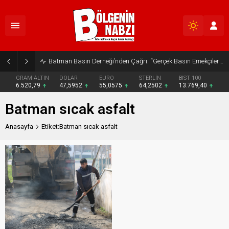
Batman Basın Derneği’nden Çağrı: “Gerçek Basın Emekçileri Desteklenmeli”
GRAM ALTIN
DOLAR
EURO
STERLİN
BIST 100
6.520,79
47,5952
55,0575
64,2502
13.769,40
Batman sıcak asfalt
Anasayfa
Etiket:Batman sıcak asfalt