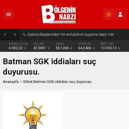
Zabıta Ekiplerinden Yol ve Kaldırım İşgaline Geçit Yok!
GRAM ALTIN
DOLAR
EURO
STERLİN
BIST 100
6.552,32
47,5851
55,1265
64,2466
13.703,13
Batman SGK iddiaları suç
duyurusu.
Anasayfa
Etiket:Batman SGK iddiaları suç duyurusu.