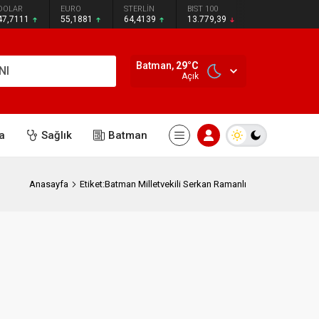
DOLAR
EURO
STERLİN
BIST 100
47,7111
55,1881
64,4139
13.779,39
Batman,
29
°C
NI
Açık
a
Sağlık
Batman
Anasayfa
Etiket:Batman Milletvekili Serkan Ramanlı