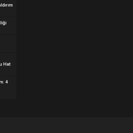
aldırım
liği
u Hat
m: 4