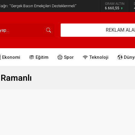
GRAM ALTIN
ğrı: “Gerçek Basın Emekçileri Desteklenmeli”
6.660,55
REKLAM ALA
Ekonomi
Eğitim
Spor
Teknoloji
Düny
 Ramanlı