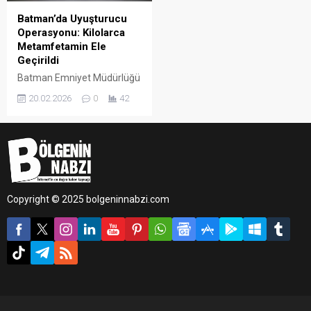
Batman’da Uyuşturucu
Operasyonu: Kilolarca
Metamfetamin Ele
Geçirildi
Batman Emniyet Müdürlüğü
ekiplerince gerçekleştirilen
20.02.2026
0
42
başarılı operasyonda, kente
sokulmak istenen 3 kilo 220
gram metamfetamin
maddesi ele geçirildi. Olayla
ilgili gözaltına alınan bir kişi
tutuklandı.
Copyright © 2025 bolgeninnabzi.com