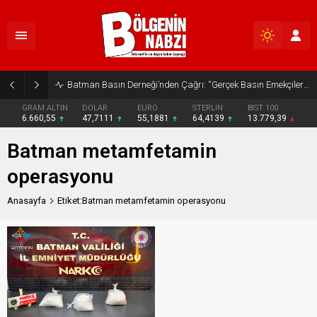
Batman Basın Derneği’nden Çağrı: “Gerçek Basın Emekçileri Desteklenmeli”
GRAM ALTIN
DOLAR
EURO
STERLİN
BIST 100
6.660,55
47,7111
55,1881
64,4139
13.779,39
Batman metamfetamin
operasyonu
Anasayfa
Etiket:Batman metamfetamin operasyonu