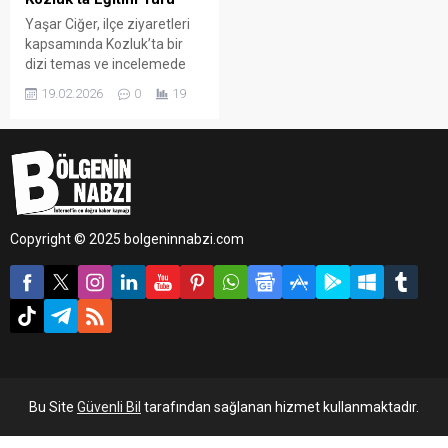
Yaşar Ciğer, ilçe ziyaretleri
kapsamında Kozluk’ta bir
dizi temas ve incelemede
bulundu. Eğitim müfettişleri,
19.02.2026
0
19
ilçe milli eğitim müdürleri ve
şube müdürlerinden oluşan
heyetle gerçekleştirilen
programda, ilçedeki eğitim
faaliyetleri yerinde
değerlendirildi.
Copyright © 2025 bolgeninnabzi.com
Bu Site
Güvenli Bil
tarafından sağlanan hizmet kullanmaktadır.