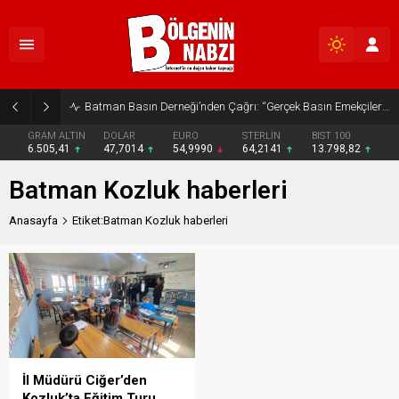
Batman Basın Derneği’nden Çağrı: “Gerçek Basın Emekçileri Desteklenmeli”
GRAM ALTIN
DOLAR
EURO
STERLİN
BIST 100
6.505,41
47,7014
54,9990
64,2141
13.798,82
Batman Kozluk haberleri
Anasayfa
Etiket:Batman Kozluk haberleri
İl Müdürü Ciğer’den
Kozluk’ta Eğitim Turu