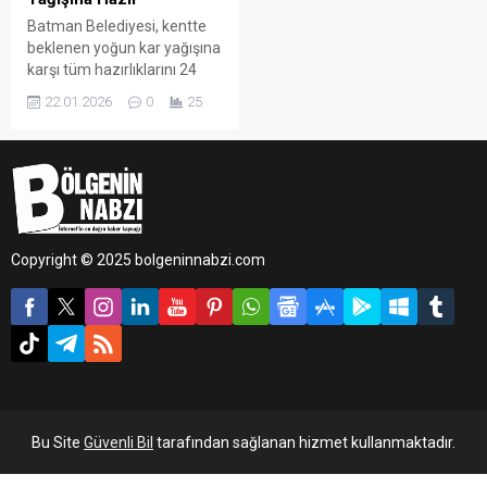
Batman Belediyesi, kentte
beklenen yoğun kar yağışına
karşı tüm hazırlıklarını 24
saat öncesinden tamamladı.
22.01.2026
0
25
Belediye ekipleri, ulaşımda
aksama yaşanmaması ve
vatandaşların
olumsuzluklardan
etkilenmemesi için sahada
gerekli tüm önlemleri aldı.
Copyright © 2025 bolgeninnabzi.com
Bu Site
Güvenli Bil
tarafından sağlanan hizmet kullanmaktadır.