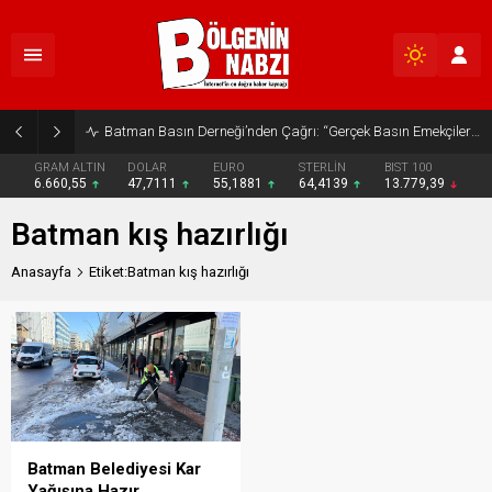
Batman Basın Derneği’nden Çağrı: “Gerçek Basın Emekçileri Desteklenmeli”
GRAM ALTIN
DOLAR
EURO
STERLİN
BIST 100
6.660,55
47,7111
55,1881
64,4139
13.779,39
Batman kış hazırlığı
Anasayfa
Etiket:Batman kış hazırlığı
Batman Belediyesi Kar
Yağışına Hazır