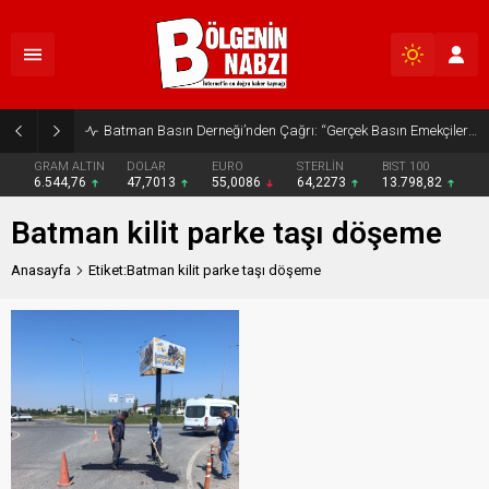
Batman Basın Derneği’nden Çağrı: “Gerçek Basın Emekçileri Desteklenmeli”
GRAM ALTIN
DOLAR
EURO
STERLİN
BIST 100
6.544,76
47,7013
55,0086
64,2273
13.798,82
Batman kilit parke taşı döşeme
Anasayfa
Etiket:Batman kilit parke taşı döşeme