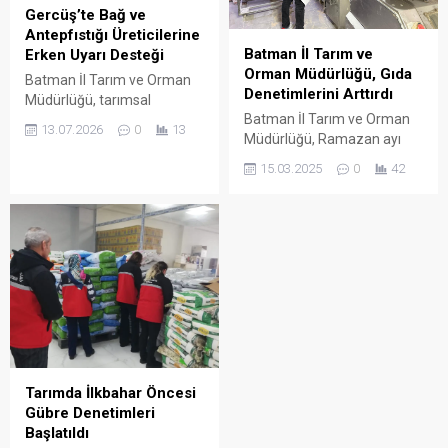
Gercüş’te Bağ ve
Antepfıstığı Üreticilerine
Batman İl Tarım ve
Erken Uyarı Desteği
Orman Müdürlüğü, Gıda
Batman İl Tarım ve Orman
Denetimlerini Arttırdı
Müdürlüğü, tarımsal
Batman İl Tarım ve Orman
üretimde verim ve kaliteyi
13.07.2026
0
13
Müdürlüğü, Ramazan ayı
artırmak amacıyla Gercüş
süresince gıda güvenliğini
ilçesine bağlı Babnir ve
15.03.2025
0
42
sağlamak amacıyla
Koçak köylerindeki bağ
denetimlerini artırdı.
alanları ile antepfıstığı
bahçelerine yönelik "Tahmin
ve Erken Uyarı Sistemi"ni
kurdu. Kurulum çalışmalarını
yerinde inceleyen İl Tarım ve
Orman Müdürü Necdet
Tuncer, sistem sayesinde
üreticilerin cebine anlık uyarı
mesajları...
Tarımda İlkbahar Öncesi
Gübre Denetimleri
Başlatıldı