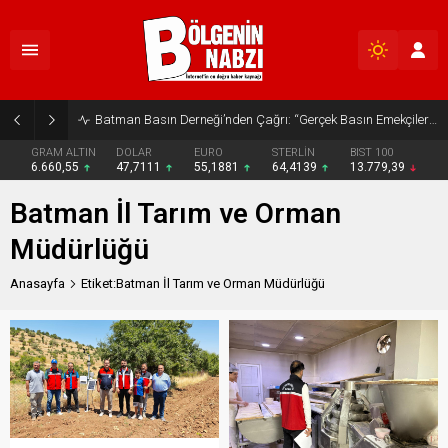
Batman Basın Derneği’nden Çağrı: “Gerçek Basın Emekçileri Desteklenmeli”
GRAM ALTIN
DOLAR
EURO
STERLİN
BIST 100
6.660,55
47,7111
55,1881
64,4139
13.779,39
Batman İl Tarım ve Orman
Müdürlüğü
Anasayfa
Etiket:Batman İl Tarım ve Orman Müdürlüğü