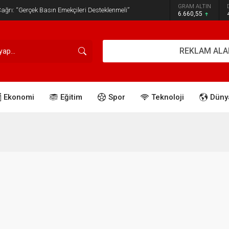
GRAM ALTIN
ğrı: “Gerçek Basın Emekçileri Desteklenmeli”
6.660,55
REKLAM ALA
Ekonomi
Eğitim
Spor
Teknoloji
Düny