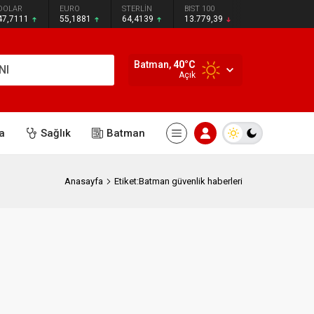
DOLAR
EURO
STERLİN
BIST 100
47,7111
55,1881
64,4139
13.779,39
Batman,
40
°C
NI
Açık
a
Sağlık
Batman
Anasayfa
Etiket:Batman güvenlik haberleri