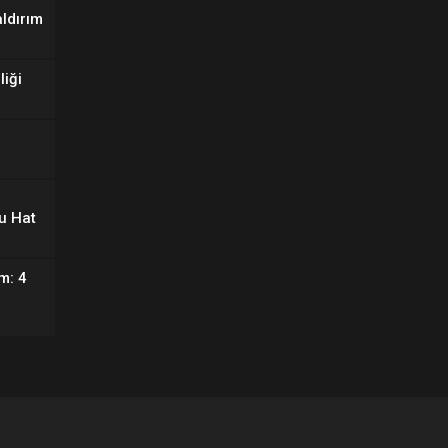
aldırım
liği
u Hat
m: 4