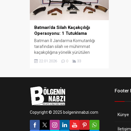
Batman’da Silah Kaçakçılığı
Operasyonu: 1 Tutuklama
Batman İl Jandarma Komutanlığı
tarafından silah ve mühimmat
kaçakçılığına yönelik yürütülen
çalışmalar kapsamında, 20 Ocak 2026
22.01.2026
0
33
tarihinde Batman Merkez Çamlıtepe
Mahallesi’nde bir ikamete operasyon
düzenlendi.
Footer
Copyright © 2025 bolgeninnabzi.com
Künye
İletişim