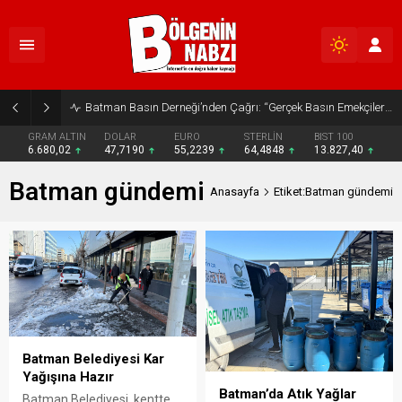
Batman Basın Derneği’nden Çağrı: “Gerçek Basın Emekçileri Desteklenmeli”
GRAM ALTIN
DOLAR
EURO
STERLİN
BIST 100
6.680,02
47,7190
55,2239
64,4848
13.827,40
Batman gündemi
Anasayfa
Etiket:Batman gündemi
Batman Belediyesi Kar
Yağışına Hazır
Batman’da Atık Yağlar
Batman Belediyesi, kentte