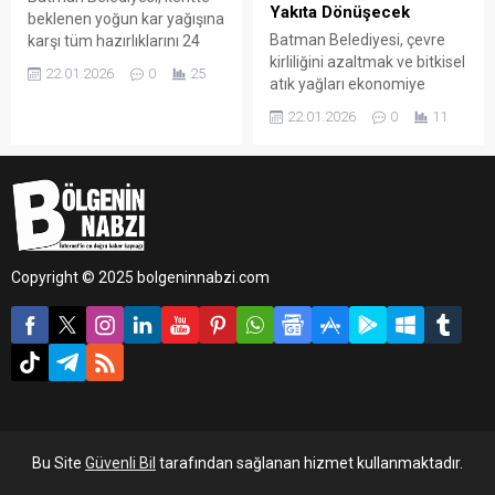
Yakıta Dönüşecek
beklenen yoğun kar yağışına
Batman Belediyesi, çevre
karşı tüm hazırlıklarını 24
kirliliğini azaltmak ve bitkisel
saat öncesinden tamamladı.
22.01.2026
0
25
atık yağları ekonomiye
Belediye ekipleri, ulaşımda
kazandırmak amacıyla
aksama yaşanmaması ve
22.01.2026
0
11
önemli bir projeyi hayata
vatandaşların
geçirdi.
olumsuzluklardan
etkilenmemesi için sahada
gerekli tüm önlemleri aldı.
Copyright © 2025 bolgeninnabzi.com
Bu Site
Güvenli Bil
tarafından sağlanan hizmet kullanmaktadır.