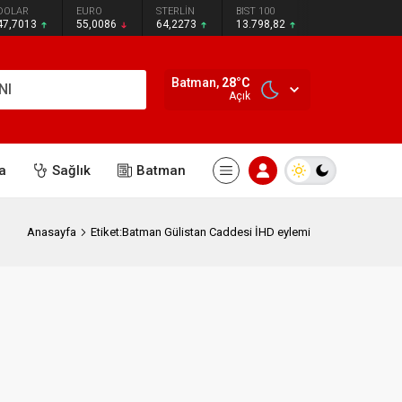
DOLAR
EURO
STERLİN
BIST 100
47,7013
55,0086
64,2273
13.798,82
Batman,
28
°C
NI
Açık
a
Sağlık
Batman
Anasayfa
Etiket:Batman Gülistan Caddesi İHD eylemi