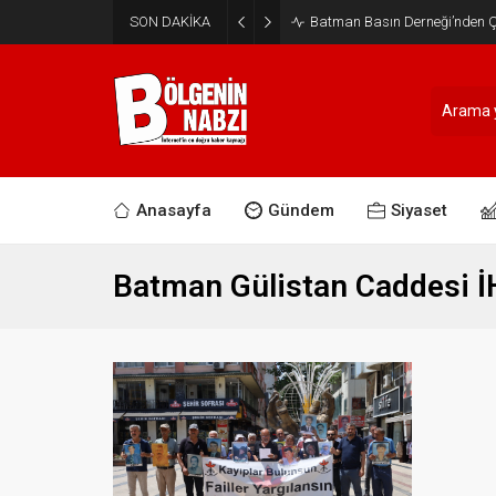
SON DAKİKA
Batman Basın Derneği’nden Ça
Anasayfa
Gündem
Siyaset
Batman Gülistan Caddesi İ