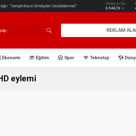
GRAM ALTIN
ğrı: “Gerçek Basın Emekçileri Desteklenmeli”
6.544,76
REKLAM ALA
Ekonomi
Eğitim
Spor
Teknoloji
Düny
HD eylemi