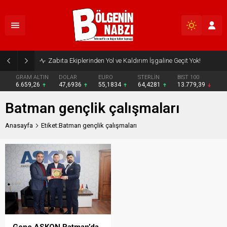
Zabıta Ekiplerinden Yol ve Kaldırım İşgaline Geçit Yok!
GRAM ALTIN
DOLAR
EURO
STERLİN
BIST 100
6.659,26
47,6936
55,1834
64,4281
13.779,39
Batman gençlik çalışmaları
Anasayfa
Etiket:Batman gençlik çalışmaları