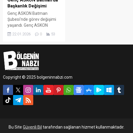
Genç ASKON Batman’da
Başkanlık Değişimi
Genç ASKON Batman
Şubesi’nde görev değişimi
yaşandı. Genç ASKON
Batman Şubesi 5. Dönem
22.01.2026
0
53
Başkanı olarak görev yapan
Bilal Çağlayan, Genç ASKON
Genel Merkez Genel Başkan
Yardımcılığı ve Teşkilat
Başkanlığı görevine
atanırken, boşalan Batman
Şube Başkanlığı görevine
Copyright © 2025 bolgeninnabzi.com
Veysi Öztürk getirildi.
Bu Site
Güvenli Bil
tarafından sağlanan hizmet kullanmaktadır.