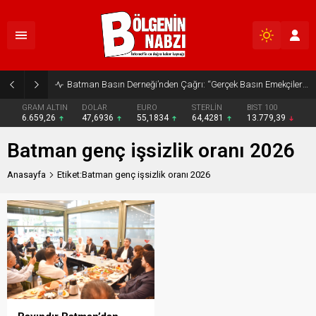
Batman Basın Derneği’nden Çağrı: “Gerçek Basın Emekçileri Desteklenmeli”
GRAM ALTIN
DOLAR
EURO
STERLİN
BIST 100
6.659,26
47,6936
55,1834
64,4281
13.779,39
Batman genç işsizlik oranı 2026
Anasayfa
Etiket:Batman genç işsizlik oranı 2026