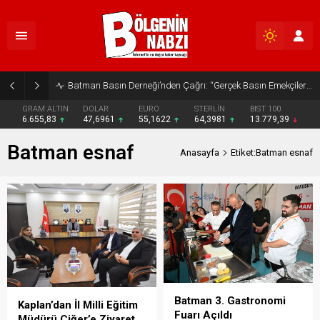
Batman Basın Derneği’nden Çağrı: “Gerçek Basın Emekçileri Desteklenmeli”
GRAM ALTIN
DOLAR
EURO
STERLİN
BIST 100
6.655,83
47,6961
55,1622
64,3981
13.779,39
Batman esnaf
Anasayfa
Etiket:Batman esnaf
Batman 3. Gastronomi
Kaplan’dan İl Milli Eğitim
Fuarı Açıldı
Müdürü Ciğer’e Ziyaret