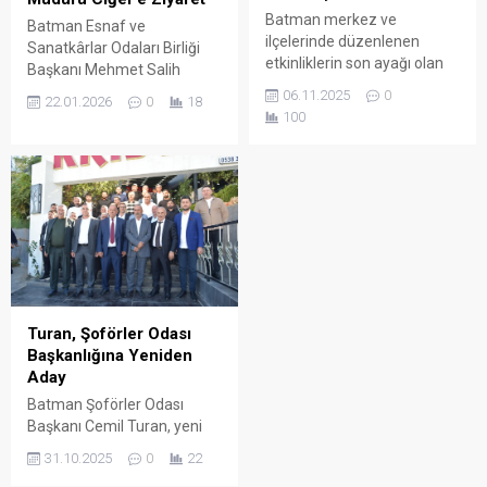
Batman merkez ve
Batman Esnaf ve
ilçelerinde düzenlenen
Sanatkârlar Odaları Birliği
etkinliklerin son ayağı olan
Başkanı Mehmet Salih
“Batman 3. Gastronomi
Kaplan, Batman İl Milli
06.11.2025
0
22.01.2026
0
18
Fuarı” ziyaretçilerine
Eğitim Müdürü Yaşar Ciğer’i
100
kapılarını açtı.
makamında ziyaret etti.
Samimi bir atmosferde
gerçekleşen görüşmede,
eğitim camiası ile esnafı
ilgilendiren güncel konular
ele alındı.
Turan, Şoförler Odası
Başkanlığına Yeniden
Aday
Batman Şoförler Odası
Başkanı Cemil Turan, yeni
dönem için yeniden aday
31.10.2025
0
22
olduğunu duyurdu.