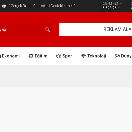
GRAM ALTIN
ğrı: “Gerçek Basın Emekçileri Desteklenmeli”
6.528,76
REKLAM ALA
Ekonomi
Eğitim
Spor
Teknoloji
Düny