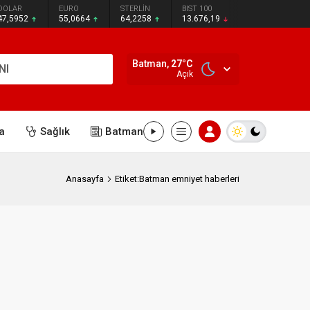
DOLAR
EURO
STERLİN
BIST 100
47,5952
55,0664
64,2258
13.676,19
Batman,
27
°C
NI
Açık
a
Sağlık
Batman
Anasayfa
Etiket:Batman emniyet haberleri