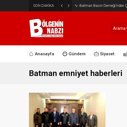
SON DAKİKA
Batman Basın Derneği’nden Ça
Anasayfa
Gündem
Siyaset
Batman emniyet haberleri