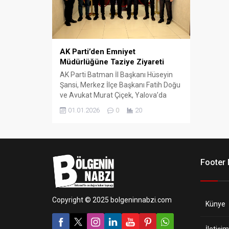
AK Parti’den Emniyet
Müdürlüğüne Taziye Ziyareti
AK Parti Batman İl Başkanı Hüseyin
Şansi, Merkez İlçe Başkanı Fatih Doğu
ve Avukat Murat Çiçek, Yalova’da
yaşanan çatışmada şehit olan polisler
01.01.2026
0
20
için Batman İl Emniyet Müdürlüğü’nü
ziyaret ederek taziye dileklerini iletti.
Footer
Copyright © 2025 bolgeninnabzi.com
Künye