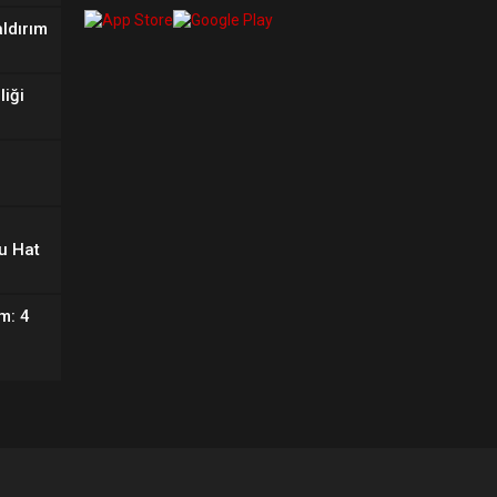
aldırım
liği
u Hat
m: 4