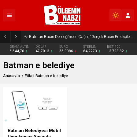
Batman Basın Derneği’nden Çağrı: “Gerçek Basın Emekçileri Desteklenmeli”
GRAM ALTIN
DOLAR
EURO
STERLİN
BIST 100
6.544,76
47,7013
55,0086
64,2273
13.798,82
Batman e belediye
Anasayfa
Etiket:Batman e belediye
Batman Belediyesi Mobil
Uygulaması Yayında