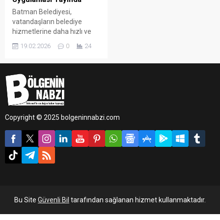
Batman Belediyesi,
vatandaşların belediye
hizmetlerine daha hızlı ve
kolay erişebilmesi amacıyla
19.02.2026
0
24
mobil uygulamasını
kullanıma sundu. Bilgi İşlem
Müdürlüğü tarafından
geliştirilen uygulama, kent
yaşamını kolaylaştıran
birçok hizmeti tek
platformda topluyor.
Copyright © 2025 bolgeninnabzi.com
Bu Site
Güvenli Bil
tarafından sağlanan hizmet kullanmaktadır.