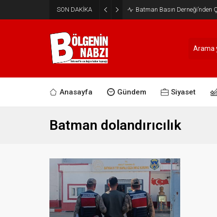
SON DAKİKA
Batman Basın Derneği’nden Ça
Anasayfa
Gündem
Siyaset
Batman dolandırıcılık