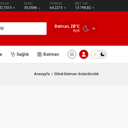
DOLAR
EURO
STERLİN
BIST 100
47,7013
55,0086
64,2273
13.798,82
Batman,
28
°C
NI
Açık
a
Sağlık
Batman
Anasayfa
Etiket:Batman dolandırıcılık