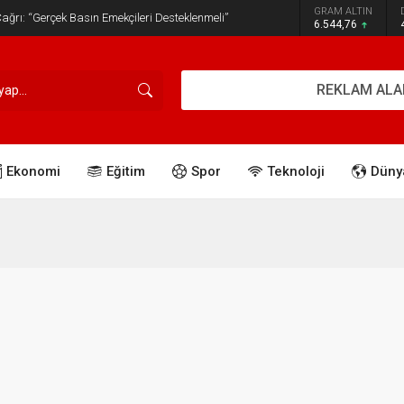
GRAM ALTIN
ğrı: “Gerçek Basın Emekçileri Desteklenmeli”
6.544,76
REKLAM ALA
Ekonomi
Eğitim
Spor
Teknoloji
Düny