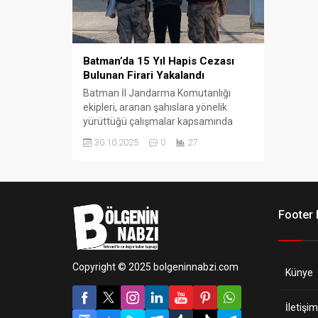
Batman’da 15 Yıl Hapis Cezası
Bulunan Firari Yakalandı
Batman İl Jandarma Komutanlığı
ekipleri, aranan şahıslara yönelik
yürüttüğü çalışmalar kapsamında
önemli bir operasyon gerçekleştirdi.
30.10.2025
0
27
Footer
Copyright © 2025 bolgeninnabzi.com
Künye
İletişim