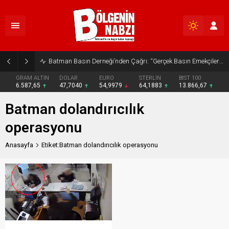
Batman Basın Derneği’nden Çağrı: “Gerçek Basın Emekçileri Desteklenmeli”
GRAM ALTIN
DOLAR
EURO
STERLİN
BIST 100
6.587,65
47,7040
54,9979
64,1883
13.866,67
Batman dolandırıcılık
operasyonu
Anasayfa
Etiket:Batman dolandırıcılık operasyonu