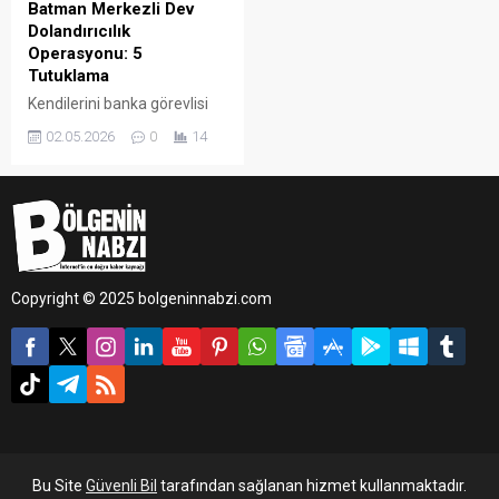
Batman Merkezli Dev
Dolandırıcılık
Operasyonu: 5
Tutuklama
Kendilerini banka görevlisi
olarak tanıtıp bir vatandaşı 1
02.05.2026
0
14
milyon 800 bin TL
dolandıran şebekeye yönelik
Batman merkezli 3 ilde
düzenlenen operasyonda
yakalanan 5 zanlı tutuklandı.
Copyright © 2025 bolgeninnabzi.com
Bu Site
Güvenli Bil
tarafından sağlanan hizmet kullanmaktadır.