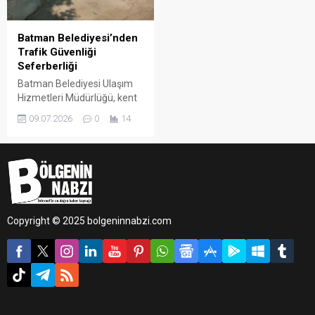
Batman Belediyesi’nden
Trafik Güvenliği
Seferberliği
Batman Belediyesi Ulaşım
Hizmetleri Müdürlüğü, kent
genelinde hem yaya hem de
09.07.2026
0
14
araç trafiğini daha güvenli,
konforlu ve düzenli hale
getirmek amacıyla yatay ve
dikey trafik işaretleme
çalışmalarına hız kesmeden
devam ediyor.
Copyright © 2025 bolgeninnabzi.com