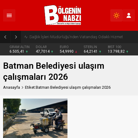
Sağlık İşleri Müdürlüğü’nden Vatandaş Odaklı Hizmet
GRAM ALTIN
DOLAR
EURO
STERLİN
BIST 100
6.505,41
47,7014
54,9990
64,2141
13.798,82
Batman Belediyesi ulaşım
çalışmaları 2026
Anasayfa
Etiket:Batman Belediyesi ulaşım çalışmaları 2026