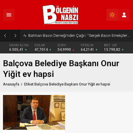
Batman Basın Derneği’nden Çağrı: “Gerçek Basın Emekçileri Desteklenmeli”
GRAM ALTIN
DOLAR
EURO
STERLİN
BIST 100
6.505,41
47,7014
54,9990
64,2141
13.798,82
Balçova Belediye Başkanı Onur
Yiğit ev hapsi
Anasayfa
Etiket:Balçova Belediye Başkanı Onur Yiğit ev hapsi