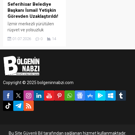
Seferihisar Belediye
Başkanı İsmail Yetişkin
Görevden Uzaklaştırıldı!
İzmir merkezli yürütülen
rüşvet ve yolsuzluk
soruşturması kapsamında
01.07.2026
0
14
tutuklanan Seferihisar
Belediye Başkanı İsmail
Yetişkin, İçişleri Bakanlığı
tarafından geçici bir tedbir
olarak görevinden
uzaklaştırıldı.
Copyright © 2025 bolgeninnabzi.com
Bu Site
Güvenli Bil
tarafından sağlanan hizmet kullanmaktadır.