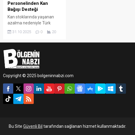
Personelinden Kan
Bağışı Desteği
Kan stoklarında yaşanan
azalma nedeniyle Türk
Kızılay tarafından ülke
31.10.2025
0
20
genelinde başlatılan
“Birbirimize Candan
Bağlıyız” kan bağışı
kampanyasına, Batman
Valiliği öncülüğünde kent
genelinde destek verildi.
Copyright © 2025 bolgeninnabzi.com
Bu Site
Güvenli Bil
tarafından sağlanan hizmet kullanmaktadır.