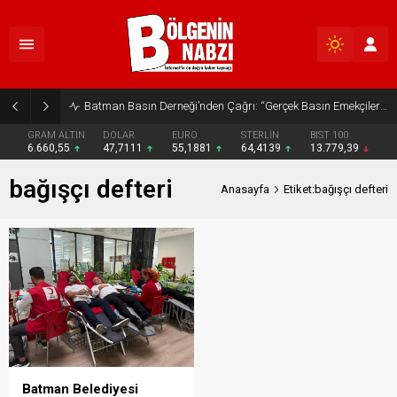
Batman Basın Derneği’nden Çağrı: “Gerçek Basın Emekçileri Desteklenmeli”
GRAM ALTIN
DOLAR
EURO
STERLİN
BIST 100
6.660,55
47,7111
55,1881
64,4139
13.779,39
bağışçı defteri
Anasayfa
Etiket:bağışçı defteri
Batman Belediyesi