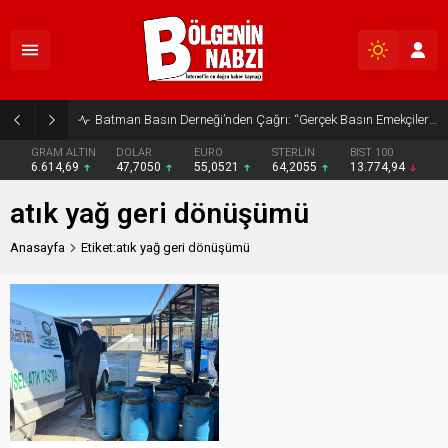
Batman Basın Derneği’nden Çağrı: “Gerçek Basın Emekçileri Desteklenmeli”
GRAM ALTIN
DOLAR
EURO
STERLİN
BIST 100
6.614,69
47,7050
55,0521
64,2055
13.774,94
atık yağ geri dönüşümü
Anasayfa
Etiket:atık yağ geri dönüşümü