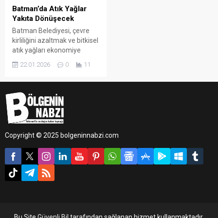
Batman’da Atık Yağlar
Yakıta Dönüşecek
Batman Belediyesi, çevre
kirliliğini azaltmak ve bitkisel
atık yağları ekonomiye
kazandırmak amacıyla
22.01.2026
0
11
önemli bir projeyi hayata
geçirdi.
Copyright © 2025 bolgeninnabzi.com
Bu Site
Güvenli Bil
tarafından sağlanan hizmet kullanmaktadır.