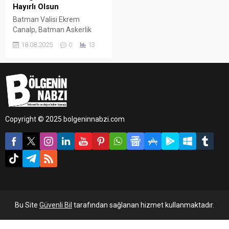
Hayırlı Olsun
Batman Valisi Ekrem
Canalp, Batman Askerlik
Şubesi Başkanlığı görevine
18.08.2025
0
13
atanan Üsteğmen Canan
Tok Ürkmez’i makamında
kabul etti.
Copyright © 2025 bolgeninnabzi.com
Bu Site
Güvenli Bil
tarafından sağlanan hizmet kullanmaktadır.