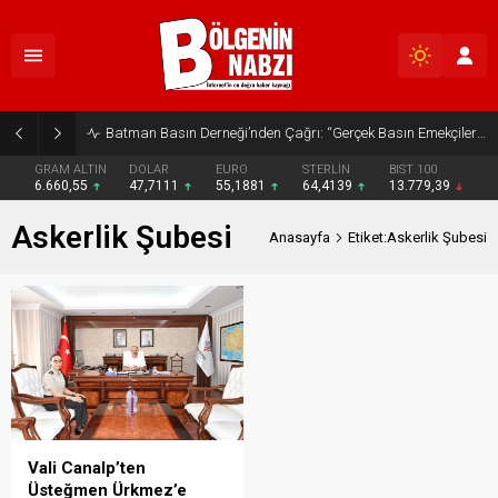
Batman Basın Derneği’nden Çağrı: “Gerçek Basın Emekçileri Desteklenmeli”
GRAM ALTIN
DOLAR
EURO
STERLİN
BIST 100
6.660,55
47,7111
55,1881
64,4139
13.779,39
Askerlik Şubesi
Anasayfa
Etiket:Askerlik Şubesi
Vali Canalp’ten
Üsteğmen Ürkmez’e