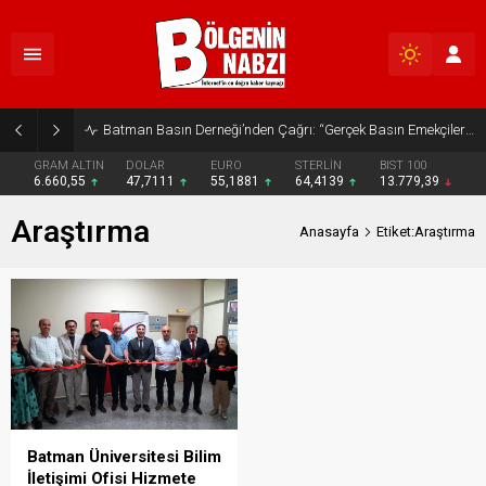
Batman Basın Derneği’nden Çağrı: “Gerçek Basın Emekçileri Desteklenmeli”
GRAM ALTIN
DOLAR
EURO
STERLİN
BIST 100
6.660,55
47,7111
55,1881
64,4139
13.779,39
Araştırma
Anasayfa
Etiket:Araştırma
Batman Üniversitesi Bilim
İletişimi Ofisi Hizmete