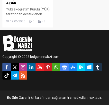
Açıldı
Yükseköğretim Kurulu (YÖK)
tarafından desteklenen
Bilim İletişimi Ofisi projesi
19.06.2025
0
48
kapsamında, Batman
Üniversitesi Basın ve Halkla
İlişkiler Koordinatörlüğü
bünyesinde Bilim İletişimi
Ofisi kuruldu ve açılışı
gerçekleştirildi.
Copyright © 2025 bolgeninnabzi.com
Bu Site
Güvenli Bil
tarafından sağlanan hizmet kullanmaktadır.