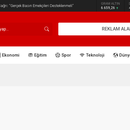
GRAM ALTIN
ğrı: “Gerçek Basın Emekçileri Desteklenmeli”
6.659,26
REKLAM ALA
Ekonomi
Eğitim
Spor
Teknoloji
Düny