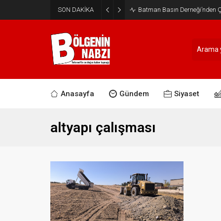
SON DAKİKA
Batman Basın Derneği’nden Ça
Anasayfa
Gündem
Siyaset
altyapı çalışması