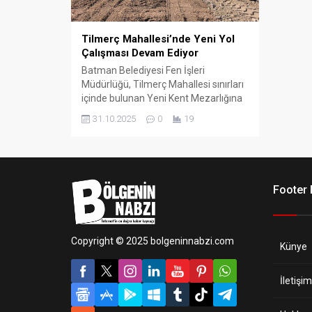
Tilmerç Mahallesi’nde Yeni Yol
Çalışması Devam Ediyor
Batman Belediyesi Fen İşleri
Müdürlüğü, Tilmerç Mahallesi sınırları
içinde bulunan Yeni Kent Mezarlığına
ulaşımı kolaylaştırmak amacıyla
31.10.2025
0
19
Marangozlar Sitesi civarında yeni yol
açma çalışmalarını sürdürüyor.
Footer
Copyright © 2025 bolgeninnabzi.com
Künye
İletişim