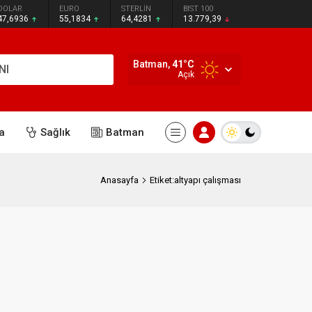
DOLAR
EURO
STERLİN
BIST 100
47,6936
55,1834
64,4281
13.779,39
Batman,
41
°C
NI
Açık
a
Sağlık
Batman
Anasayfa
Etiket:altyapı çalışması