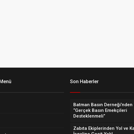
 Menü
Son Haberler
Batman Basın Derneği’nden 
“Gerçek Basın Emekçileri
Desteklenmeli”
Zabıta Ekiplerinden Yol ve K
İşgaline Geçit Yok!