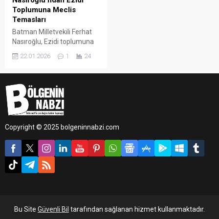
Nasıroğlu’ndan Ezidi
Toplumuna Meclis
Temasları
Batman Milletvekili Ferhat
Nasıroğlu, Ezidi toplumuna
yönelik yürütülmesi
22.01.2026
1
24
planlanan çalışmalara
öncülük ederek Avrupa’dan
gelen Ezidi vatandaşlarla
birlikte Türkiye Büyük Millet
Meclisi’nde bir dizi görüşme
gerçekleştirdi.
Copyright © 2025 bolgeninnabzi.com
Bu Site
Güvenli Bil
tarafından sağlanan hizmet kullanmaktadır.