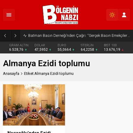
Batman Basın Derneği’nden Çağrı: “Gerçek Basın Emekçileri Desteklenmeli”
GRAM ALTIN
DOLAR
EURO
STERLİN
BIST 100
6.528,76
47,5952
55,0664
64,2258
13.676,19
Almanya Ezidi toplumu
Anasayfa
Etiket:Almanya Ezidi toplumu