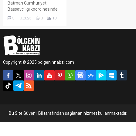
Batman Cumhuriyet
Başsavcılığı koordinesinde,
Kaçakçılık ve Organize
31.10.2025
0
18
Suçlarla Mücadele Şube
Müdürlüğü ekiplerince silah
kaçakçılığı ve ticaretinin
önlenmesine yönelik
çalışma yürütüldü.
Copyright © 2025 bolgeninnabzi.com
Bu Site
Güvenli Bil
tarafından sağlanan hizmet kullanmaktadır.