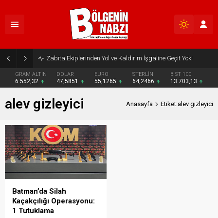
Zabıta Ekiplerinden Yol ve Kaldırım İşgaline Geçit Yok!
GRAM ALTIN
DOLAR
EURO
STERLİN
BIST 100
6.552,32
47,5851
55,1265
64,2466
13.703,13
alev gizleyici
Anasayfa
Etiket:alev gizleyici
Batman’da Silah
Kaçakçılığı Operasyonu:
1 Tutuklama