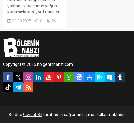
yaştan okuyucunun yoğun
katılımıyla sürüyor. Fuarın en
çok ilgi gören alanlarından
31.10.2025
0
26
biri ise Çizgi Kitabevi standı
oldu.
Copyright © 2025 bolgeninnabzi.com
Bu Site
Güvenli Bil
tarafından sağlanan hizmet kullanmaktadır.