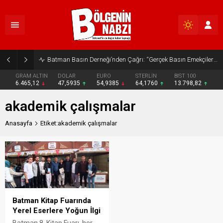
Batman Basın Derneği’nden Çağrı: “Gerçek Basın Emekçileri Desteklenmeli”
GRAM ALTIN
DOLAR
EURO
STERLİN
BIST 100
6.465,12
47,5935
54,9385
64,1760
13.798,82
akademik çalışmalar
Anasayfa
Etiket:akademik çalışmalar
Batman Kitap Fuarında
Yerel Eserlere Yoğun İlgi
Batman 8. Kitap Fuarı, her