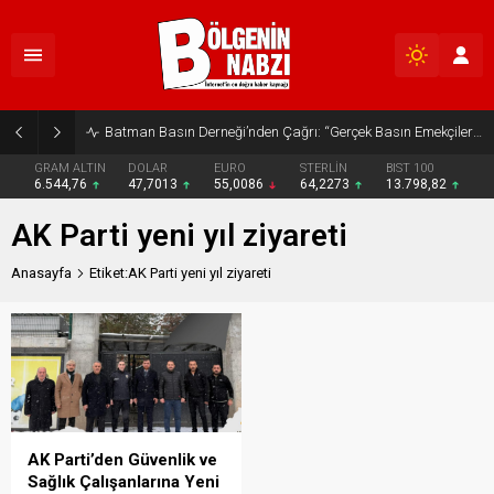
Batman Basın Derneği’nden Çağrı: “Gerçek Basın Emekçileri Desteklenmeli”
GRAM ALTIN
DOLAR
EURO
STERLİN
BIST 100
6.544,76
47,7013
55,0086
64,2273
13.798,82
AK Parti yeni yıl ziyareti
Anasayfa
Etiket:AK Parti yeni yıl ziyareti
AK Parti’den Güvenlik ve
Sağlık Çalışanlarına Yeni