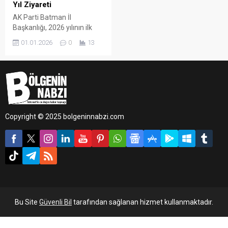
Yıl Ziyareti
AK Parti Batman İl
Başkanlığı, 2026 yılının ilk
günlerinde vatandaşların
01.01.2026
0
13
huzuru, güvenliği ve sağlığı
için gece gündüz görev
yapan güvenlik personeli ile
sağlık çalışanlarını ziyaret
etti.
Copyright © 2025 bolgeninnabzi.com
Bu Site
Güvenli Bil
tarafından sağlanan hizmet kullanmaktadır.