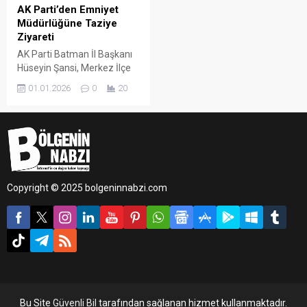
AK Parti’den Emniyet
Müdürlüğüne Taziye
Ziyareti
AK Parti Batman İl Başkanı
Hüseyin Şansi, Merkez İlçe
Başkanı Fatih Doğu ve
01.01.2026
0
20
Avukat Murat Çiçek,
Yalova’da yaşanan
çatışmada şehit olan polisler
için Batman İl Emniyet
Müdürlüğü’nü ziyaret
ederek taziye dileklerini
iletti.
Copyright © 2025 bolgeninnabzi.com
Bu Site
Güvenli Bil
tarafından sağlanan hizmet kullanmaktadır.