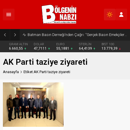
Batman Basın Derneği’nden Çağrı: “Gerçek Basın Emekçileri Desteklenmeli”
GRAM ALTIN
DOLAR
EURO
STERLİN
BIST 100
6.660,55
47,7111
55,1881
64,4139
13.779,39
AK Parti taziye ziyareti
Anasayfa
Etiket:AK Parti taziye ziyareti