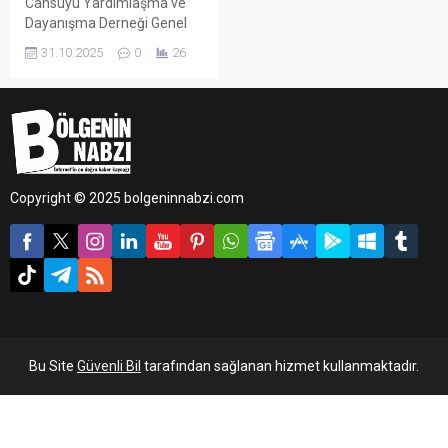
Cansuyu Yardımlaşma ve
Dayanışma Derneği Genel
Başkanı Mustafa Köylü,
31.10.2025
0
26
Gazze’de 7 Ekim’de
başlayan insani krizin
ardından derneğin yardım
çalışmalarının aralıksız
sürdüğünü açıkladı.
Copyright © 2025 bolgeninnabzi.com
Bu Site
Güvenli Bil
tarafından sağlanan hizmet kullanmaktadır.