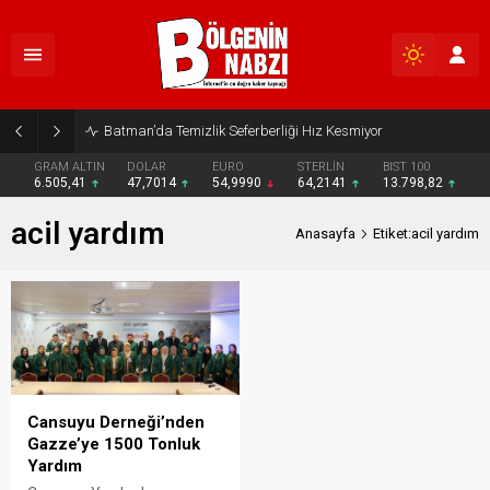
Batman’da Temizlik Seferberliği Hız Kesmiyor
GRAM ALTIN
DOLAR
EURO
STERLİN
BIST 100
6.505,41
47,7014
54,9990
64,2141
13.798,82
acil yardım
Anasayfa
Etiket:acil yardım
Cansuyu Derneği’nden
Gazze’ye 1500 Tonluk
Yardım