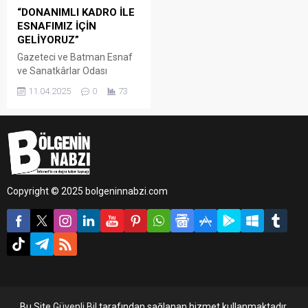
“DONANIMLI KADRO İLE
ESNAFIMIZ İÇİN
GELİYORUZ”
Gazeteci ve Batman Esnaf
ve Sanatkârlar Odası
Başkan Adayı Cebrail
11.04.2025
0
73
Uyanık, yaklaşan seçim
süreci öncesinde
çalışmalarını aralıksız
sürdürüyor.
Copyright © 2025 bolgeninnabzi.com
Bu Site
Güvenli Bil
tarafından sağlanan hizmet kullanmaktadır.