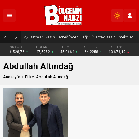
Batman Basın Derneği’nden Çağrı: “Gerçek Basın Emekçileri Desteklenmeli”
GRAM ALTIN
DOLAR
EURO
STERLİN
BIST 100
6.528,76
47,5952
55,0664
64,2258
13.676,19
Abdullah Altındağ
Anasayfa
Etiket:Abdullah Altındağ