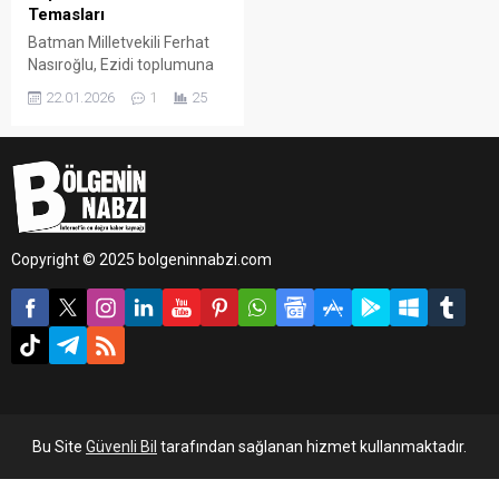
Temasları
Batman Milletvekili Ferhat
Nasıroğlu, Ezidi toplumuna
yönelik yürütülmesi
22.01.2026
1
25
planlanan çalışmalara
öncülük ederek Avrupa’dan
gelen Ezidi vatandaşlarla
birlikte Türkiye Büyük Millet
Meclisi’nde bir dizi görüşme
gerçekleştirdi.
Copyright © 2025 bolgeninnabzi.com
Bu Site
Güvenli Bil
tarafından sağlanan hizmet kullanmaktadır.