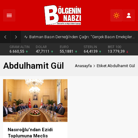
Batman Basın Derneği’nden Çağrı: “Gerçek Basın Emekçileri Desteklenmeli”
GRAM ALTIN
DOLAR
EURO
STERLİN
BIST 100
6.660,55
47,7111
55,1881
64,4139
13.779,39
Abdulhamit Gül
Anasayfa
Etiket:Abdulhamit Gül
Nasıroğlu’ndan Ezidi
Toplumuna Meclis