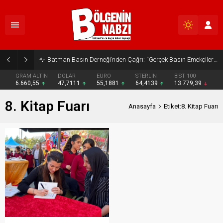
Batman Basın Derneği’nden Çağrı: “Gerçek Basın Emekçileri Desteklenmeli”
GRAM ALTIN
DOLAR
EURO
STERLİN
BIST 100
6.660,55
47,7111
55,1881
64,4139
13.779,39
8. Kitap Fuarı
Anasayfa
Etiket:8. Kitap Fuarı