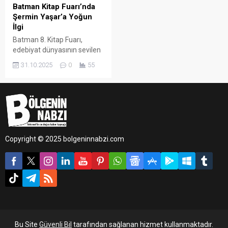
Batman Kitap Fuarı’nda
Şermin Yaşar’a Yoğun
İlgi
Batman 8. Kitap Fuarı,
edebiyat dünyasının sevilen
isimlerinden Şermin Yaşar’ı
31.10.2025
0
55
konuk etti. Ünlü yazar, fuar
alanında okurlarıyla
buluşarak kitaplarını tek tek
imzaladı.
Copyright © 2025 bolgeninnabzi.com
Bu Site
Güvenli Bil
tarafından sağlanan hizmet kullanmaktadır.