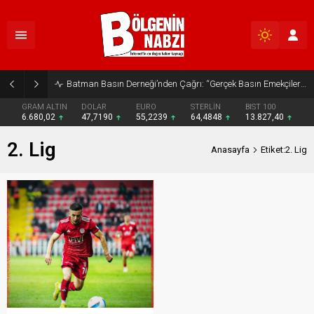
Batman Basın Derneği’nden Çağrı: “Gerçek Basın Emekçileri Desteklenmeli”
GRAM ALTIN
DOLAR
EURO
STERLİN
BIST 100
6.680,02
47,7190
55,2239
64,4848
13.827,40
2. Lig
Anasayfa
Etiket:2. Lig