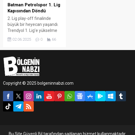
Batman Petrolspor 1. Lig
Kapısından Döndü
2. Lig play-off finalinde
büyük bir heyecan yaşandı.
Trendyol 1. Lig’e yükselme
mücadelesi veren Batman
02.06.2025
0
66
Petrolspor, rakibi Artı Değer
Vanspor’a penaltı atışlarında
5-4 mağlup oldu ve bir üst
lige çıkma şansını kaçırdı.
Copyright © 2025 bolgeninnabzi.com
Bu Site
Güvenli Bil
tarafından sağlanan hizmet kullanmaktadır.